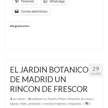
Pinterest
WhatsApp
Correo electrónico
Me gusta esto:
EL JARDIN BOTANICO
29
JUL 2020
DE MADRID UN
RINCON DE FRESCOR
por
admin
|
publicado en:
España
,
Photos, fotografías de cosas y
lugares
,
Viajes, peripecias y nuestras imágenes y fotografías.
|
0