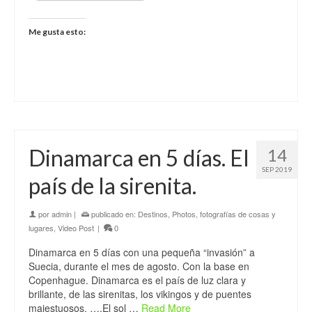
Me gusta esto:
Dinamarca en 5 días. El
14
SEP 2019
país de la sirenita.
por
admin
|
publicado en:
Destinos
,
Photos, fotografías de cosas y
lugares
,
Video Post
|
0
Dinamarca en 5 días con una pequeña “invasión” a
Suecia, durante el mes de agosto. Con la base en
Copenhague. Dinamarca es el país de luz clara y
brillante, de las sirenitas, los vikingos y de puentes
majestuosos. ….El sol …
Read More