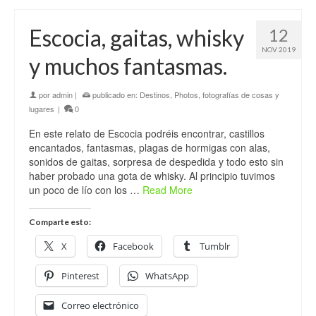
Escocia, gaitas, whisky
12
NOV 2019
y muchos fantasmas.
por
admin
|
publicado en:
Destinos
,
Photos, fotografías de cosas y
lugares
|
0
En este relato de Escocia podréis encontrar, castillos
encantados, fantasmas, plagas de hormigas con alas,
sonidos de gaitas, sorpresa de despedida y todo esto sin
haber probado una gota de whisky. Al principio tuvimos
un poco de lío con los …
Read More
Comparte esto:
X
Facebook
Tumblr
Pinterest
WhatsApp
Correo electrónico