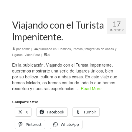
Viajando con el Turista
17
JUN 2019
Impenitente.
por
admin
|
publicado en:
Destinos
,
Photos, fotografías de cosas y
lugares
,
Video Post
|
0
En la publicación, Viajando con el Turista Impenitente,
queremos mostrarte una serie de lugares únicos, bien
por su belleza, cultura o ambas cosas. En este viaje que
hemos iniciado, os iremos contando todo lo que hemos
recorrido y nuestras experiencias …
Read More
Comparte esto:
X
Facebook
Tumblr
Pinterest
WhatsApp