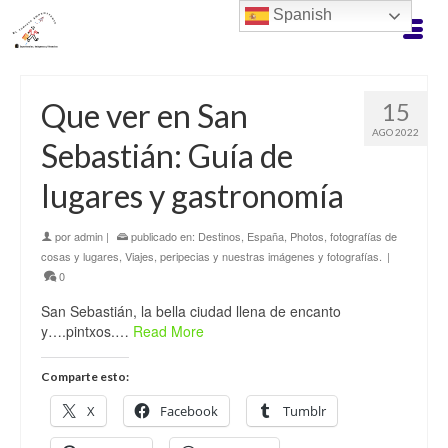
Spanish
Que ver en San
15
AGO 2022
Sebastián: Guía de
lugares y gastronomía
por
admin
|
publicado en:
Destinos
,
España
,
Photos, fotografías de
cosas y lugares
,
Viajes, peripecias y nuestras imágenes y fotografías.
|
0
San Sebastián, la bella ciudad llena de encanto
y….pintxos.…
Read More
Comparte esto:
X
Facebook
Tumblr