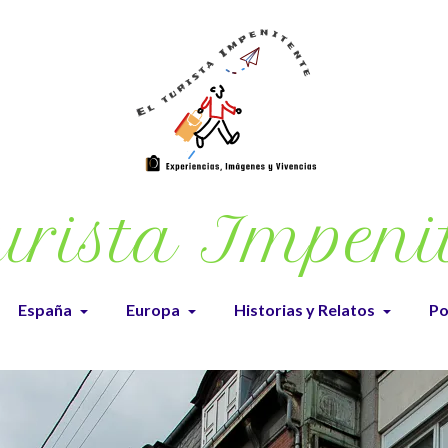
urista Impeni
España
Europa
Historias y Relatos
Po