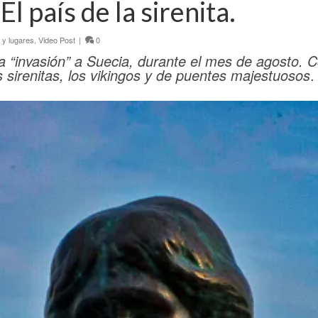
l país de la sirenita.
 y lugares
,
Video Post
|
0
“invasión” a Suecia, durante el mes de agosto. 
las sirenitas, los vikingos y de puentes majestuosos
.