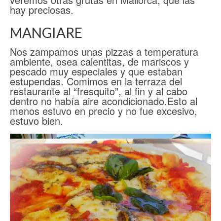
hay preciosas.
MANGIARE
Nos zampamos unas pizzas a temperatura
ambiente, osea calentitas, de mariscos y
pescado muy especiales y que estaban
estupendas. Comimos en la terraza del
restaurante al “fresquito”, al fin y al cabo
dentro no había aire acondicionado.Esto al
menos estuvo en precio y no fue excesivo,
estuvo bien.
RETORNO A CAPRI
A la vuelta a Capri, para volver a coger el
barco cogimos una especie de taxis abiertos
con una tela por encima sólo para quitar el
sol, que hay (y ahorrarse el aire
acondicionado). Después de la tomadura de