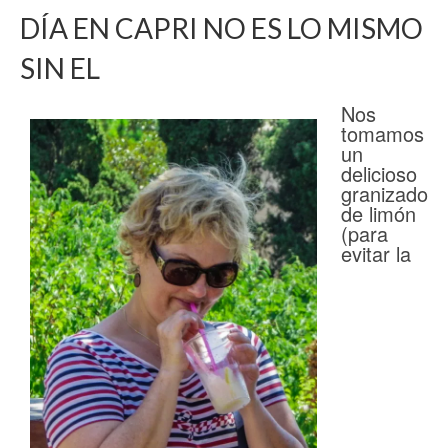
DÍA EN CAPRI NO ES LO MISMO
SIN EL
Nos
tomamos
un
delicioso
granizado
de limón
(para
evitar la