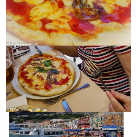
pelo de cuando llegamos, negociamos el
precio antes de subir al taxi descapotado
(hacédlo porque los timos están a la orden
del día).
AL BARCO PARA NAPOLES
AGAIN. EL DIA EN EL PARAISO
DE CAPRI CONCLUYE