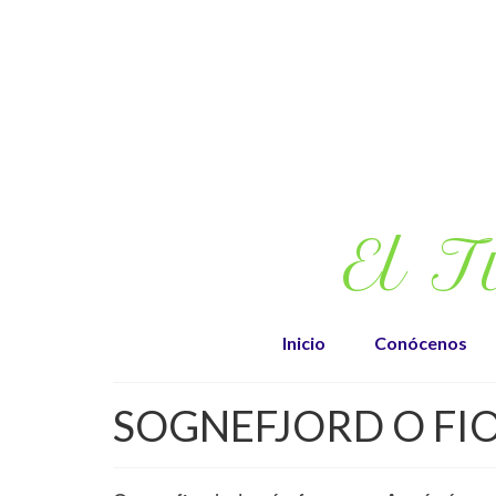
El T
Inicio
Conócenos
SOGNEFJORD O FI