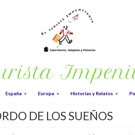
urista Impeni
España
Europa
Historias y Relatos
Po
ORDO DE LOS SUEÑOS